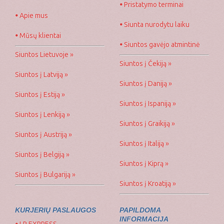
•
Pristatymo terminai
•
Apie mus
•
Siunta nurodytu laiku
•
Mūsų klientai
•
Siuntos gavėjo atmintinė
Siuntos Lietuvoje »
Siuntos į Čekiją »
Siuntos į Latviją »
Siuntos į Daniją »
Siuntos į Estiją »
Siuntos į Ispaniją »
Siuntos į Lenkiją »
Siuntos į Graikiją »
Siuntos į Austriją »
Siuntos į Italiją »
Siuntos į Belgiją »
Siuntos į Kiprą »
Siuntos į Bulgariją »
Siuntos į Kroatiją »
KURJERIŲ PASLAUGOS
PAPILDOMA
INFORMACIJA
•
LP EXPRESS