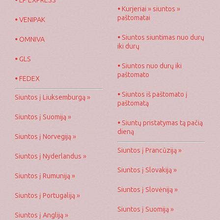
•
Kurjeriai » siuntos »
paštomatai
•
VENIPAK
•
Siuntos siuntimas nuo durų
•
OMNIVA
iki durų
•
GLS
•
Siuntos nuo durų iki
paštomato
•
FEDEX
•
Siuntos iš paštomato į
Siuntos į Liuksemburgą »
paštomatą
Siuntos į Suomiją »
•
Siuntų pristatymas tą pačią
dieną
Siuntos į Norvegiją »
Siuntos į Prancūziją »
Siuntos į Nyderlandus »
Siuntos į Slovakiją »
Siuntos į Rumuniją »
Siuntos į Slovėniją »
Siuntos į Portugaliją »
Siuntos į Suomiją »
Siuntos į Angliją »