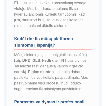
EU“
, siūlo platų vežėjų pasirinkimą vienoje
vietoje. Mes bendradarbiaujame tik su
lyderiaujančiomis kurjerių tarnybomis, kad
jūsų siuntinys būtų saugus visos kelionės
metu, nepaisant didelio atstumo.
Kodėl rinktis mūsų platformą
siuntoms į Ispaniją?
Mūsų sistemoje galite palyginti tokių vežėjų
kaip
DPD
,
GLS
,
FedEx
ar
TNT
pasiūlymus.
Tai leidžia rasti geriausią kainos ir greičio
santykį.
Pigios siuntos
į Ispaniją dabar
pasiekiamos vos keliais paspaudimais. Mes
pasirūpiname visu procesu: nuo lipduko
sugeneravimo iki pristatymo patvirtinimo.
Paprastas valdymas ir profesionali