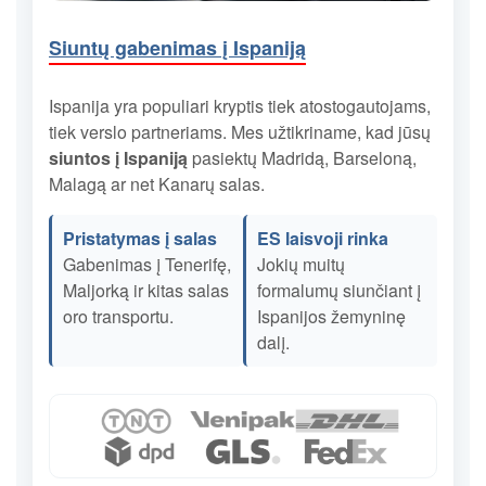
Siuntų gabenimas į Ispaniją
Ispanija yra populiari kryptis tiek atostogautojams,
tiek verslo partneriams. Mes užtikriname, kad jūsų
siuntos į Ispaniją
pasiektų Madridą, Barseloną,
Malagą ar net Kanarų salas.
Pristatymas į salas
ES laisvoji rinka
Gabenimas į Tenerifę,
Jokių muitų
Maljorką ir kitas salas
formalumų siunčiant į
oro transportu.
Ispanijos žemyninę
dalį.