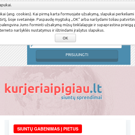
apukai.
Susikurti paskyrą
Pamiršau slaptažodį
pukai (ang. cookies). Kai pirmą karta formuojate užsakymą, slapukai perkeliami
Prisijungimo vardas
tirtį, šioje svetainėje. Paspaudę mygtuką „OK“ arba naršydami toliau patvirtin
 palengvina Jums forminti užsakymą mūsų tinklalapyje ir supaprastina prieigą
terneto naršyklės nustatymus ir ištrindami įrašytus slapukus.
Slaptažodis
OK
PRISIJUNGTI
SIUNTŲ GABENIMAS Į PIETUS