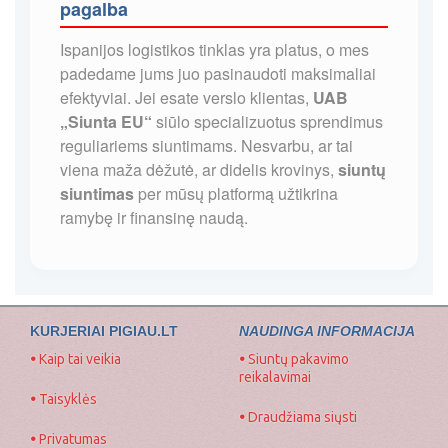
pagalba
Ispanijos logistikos tinklas yra platus, o mes
padedame jums juo pasinaudoti maksimaliai
efektyviai. Jei esate verslo klientas,
UAB
„Siunta EU“
siūlo specializuotus sprendimus
reguliariems siuntimams. Nesvarbu, ar tai
viena maža dėžutė, ar didelis krovinys,
siuntų
siuntimas
per mūsų platformą užtikrina
ramybę ir finansinę naudą.
KURJERIAI PIGIAU.LT
NAUDINGA INFORMACIJA
•
Kaip tai veikia
•
Siuntų pakavimo
reikalavimai
•
Taisyklės
•
Draudžiama siųsti
•
Privatumas