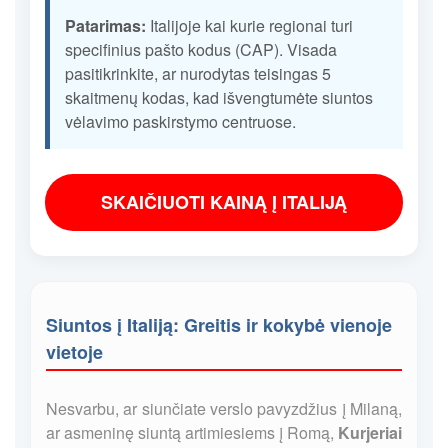
Patarimas:
Italijoje kai kurie regionai turi
specifinius pašto kodus (CAP). Visada
pasitikrinkite, ar nurodytas teisingas 5
skaitmenų kodas, kad išvengtumėte siuntos
vėlavimo paskirstymo centruose.
SKAIČIUOTI KAINĄ Į ITALIJĄ
Siuntos į Italiją: Greitis ir kokybė vienoje
vietoje
Nesvarbu, ar siunčiate verslo pavyzdžius į Milaną,
ar asmeninę siuntą artimiesiems į Romą,
Kurjeriai