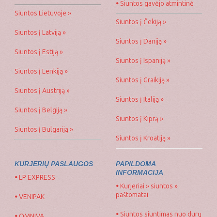
•
Siuntos gavėjo atmintinė
Siuntos Lietuvoje »
Siuntos į Čekiją »
Siuntos į Latviją »
Siuntos į Daniją »
Siuntos į Estiją »
Siuntos į Ispaniją »
Siuntos į Lenkiją »
Siuntos į Graikiją »
Siuntos į Austriją »
Siuntos į Italiją »
Siuntos į Belgiją »
Siuntos į Kiprą »
Siuntos į Bulgariją »
Siuntos į Kroatiją »
KURJERIŲ PASLAUGOS
PAPILDOMA
INFORMACIJA
•
LP EXPRESS
•
Kurjeriai » siuntos »
paštomatai
•
VENIPAK
•
Siuntos siuntimas nuo durų
•
OMNIVA