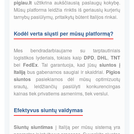
pigiau.lt
užtikrina aukščiausią paslaugų kokybę.
Mūsų platforma leidžia rinktis iš geriausių kurjerių
tarnybų pasiūlymų, pritaikytų būtent Italijos rinkai.
Kodėl verta siųsti per mūsų platformą?
Mes bendradarbiaujame su tarptautiniais
logistikos lyderiais, tokiais kaip
DPD
,
DHL
,
TNT
bei
FedEx
. Tai garantuoja, kad jūsų
siuntos į
Italiją
bus gabenamos saugiai ir skaidriai.
Pigios
siuntos
pasiekiamos dėl mūsų optimizuotų
srautų, leidžiančių pasiūlyti konkurencingas
kainas tiek privatiems asmenims, tiek verslui.
Efektyvus siuntų valdymas
Siuntų siuntimas
į Italiją per mūsų sistemą yra