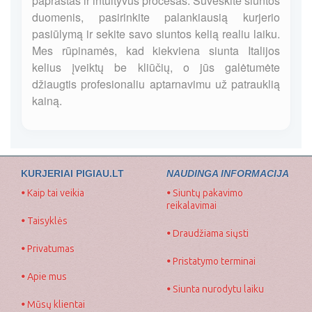
paprastas ir intuityvus procesas. Suveskite siuntos
duomenis, pasirinkite palankiausią kurjerio
pasiūlymą ir sekite savo siuntos kelią realiu laiku.
Mes rūpinamės, kad kiekviena siunta Italijos
kelius įveiktų be kliūčių, o jūs galėtumėte
džiaugtis profesionaliu aptarnavimu už patrauklią
kainą.
KURJERIAI PIGIAU.LT
NAUDINGA INFORMACIJA
•
Kaip tai veikia
•
Siuntų pakavimo
reikalavimai
•
Taisyklės
•
Draudžiama siųsti
•
Privatumas
•
Pristatymo terminai
•
Apie mus
•
Siunta nurodytu laiku
•
Mūsų klientai