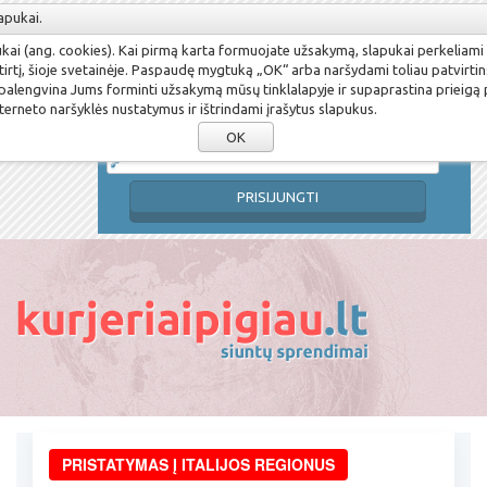
apukai.
Susikurti paskyrą
Pamiršau slaptažodį
pukai (ang. cookies). Kai pirmą karta formuojate užsakymą, slapukai perkeliami
Prisijungimo vardas
tirtį, šioje svetainėje. Paspaudę mygtuką „OK“ arba naršydami toliau patvirtin
 palengvina Jums forminti užsakymą mūsų tinklalapyje ir supaprastina prieigą
terneto naršyklės nustatymus ir ištrindami įrašytus slapukus.
Slaptažodis
OK
PRISIJUNGTI
PRISTATYMAS Į ITALIJOS REGIONUS