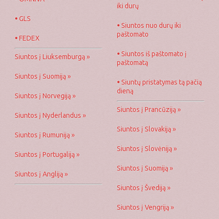
iki durų
•
GLS
•
Siuntos nuo durų iki
paštomato
•
FEDEX
•
Siuntos iš paštomato į
Siuntos į Liuksemburgą »
paštomatą
Siuntos į Suomiją »
•
Siuntų pristatymas tą pačią
dieną
Siuntos į Norvegiją »
Siuntos į Prancūziją »
Siuntos į Nyderlandus »
Siuntos į Slovakiją »
Siuntos į Rumuniją »
Siuntos į Slovėniją »
Siuntos į Portugaliją »
Siuntos į Suomiją »
Siuntos į Angliją »
Siuntos į Švediją »
Siuntos į Vengriją »