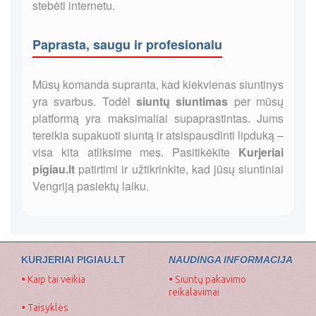
stebėti internetu.
Paprasta, saugu ir profesionalu
Mūsų komanda supranta, kad kiekvienas siuntinys
yra svarbus. Todėl
siuntų siuntimas
per mūsų
platformą yra maksimaliai supaprastintas. Jums
tereikia supakuoti siuntą ir atsispausdinti lipduką –
visa kita atliksime mes. Pasitikėkite
Kurjeriai
pigiau.lt
patirtimi ir užtikrinkite, kad jūsų siuntiniai
Vengriją pasiektų laiku.
KURJERIAI PIGIAU.LT
NAUDINGA INFORMACIJA
•
Kaip tai veikia
•
Siuntų pakavimo
reikalavimai
•
Taisyklės