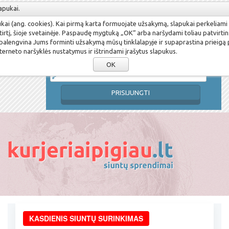
apukai.
Susikurti paskyrą
Pamiršau slaptažodį
pukai (ang. cookies). Kai pirmą karta formuojate užsakymą, slapukai perkeliami
Prisijungimo vardas
tirtį, šioje svetainėje. Paspaudę mygtuką „OK“ arba naršydami toliau patvirtin
 palengvina Jums forminti užsakymą mūsų tinklalapyje ir supaprastina prieigą
terneto naršyklės nustatymus ir ištrindami įrašytus slapukus.
Slaptažodis
OK
PRISIJUNGTI
KASDIENIS SIUNTŲ SURINKIMAS