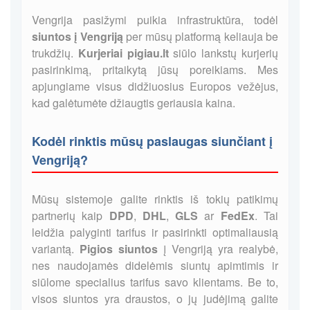
Vengrija pasižymi puikia infrastruktūra, todėl
siuntos į Vengriją
per mūsų platformą keliauja be
trukdžių.
Kurjeriai pigiau.lt
siūlo lankstų kurjerių
pasirinkimą, pritaikytą jūsų poreikiams. Mes
apjungiame visus didžiuosius Europos vežėjus,
kad galėtumėte džiaugtis geriausia kaina.
Kodėl rinktis mūsų paslaugas siunčiant į
Vengriją?
Mūsų sistemoje galite rinktis iš tokių patikimų
partnerių kaip
DPD
,
DHL
,
GLS
ar
FedEx
. Tai
leidžia palyginti tarifus ir pasirinkti optimaliausią
variantą.
Pigios siuntos
į Vengriją yra realybė,
nes naudojamės didelėmis siuntų apimtimis ir
siūlome specialius tarifus savo klientams. Be to,
visos siuntos yra draustos, o jų judėjimą galite