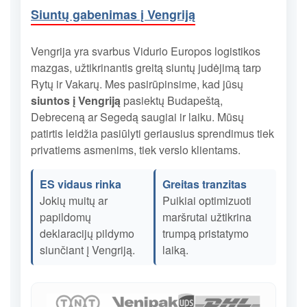
Siuntų gabenimas į Vengriją
Vengrija yra svarbus Vidurio Europos logistikos
mazgas, užtikrinantis greitą siuntų judėjimą tarp
Rytų ir Vakarų. Mes pasirūpinsime, kad jūsų
siuntos į Vengriją
pasiektų Budapeštą,
Debreceną ar Segedą saugiai ir laiku. Mūsų
patirtis leidžia pasiūlyti geriausius sprendimus tiek
privatiems asmenims, tiek verslo klientams.
ES vidaus rinka
Greitas tranzitas
Jokių muitų ar
Puikiai optimizuoti
papildomų
maršrutai užtikrina
deklaracijų pildymo
trumpą pristatymo
siunčiant į Vengriją.
laiką.