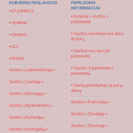
KURJERIŲ PASLAUGOS
PAPILDOMA
INFORMACIJA
•
LP EXPRESS
•
Kurjeriai » siuntos »
paštomatai
•
VENIPAK
•
Siuntos siuntimas nuo durų
•
OMNIVA
iki durų
•
GLS
•
Siuntos nuo durų iki
paštomato
•
FEDEX
•
Siuntos iš paštomato į
Siuntos į Liuksemburgą »
paštomatą
Siuntos į Suomiją »
•
Siuntų pristatymas tą pačią
dieną
Siuntos į Norvegiją »
Siuntos į Prancūziją »
Siuntos į Nyderlandus »
Siuntos į Slovakiją »
Siuntos į Rumuniją »
Siuntos į Slovėniją »
Siuntos į Portugaliją »