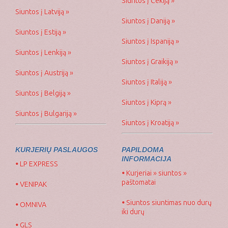
Siuntos į Čekiją »
Siuntos į Latviją »
Siuntos į Daniją »
Siuntos į Estiją »
Siuntos į Ispaniją »
Siuntos į Lenkiją »
Siuntos į Graikiją »
Siuntos į Austriją »
Siuntos į Italiją »
Siuntos į Belgiją »
Siuntos į Kiprą »
Siuntos į Bulgariją »
Siuntos į Kroatiją »
KURJERIŲ PASLAUGOS
PAPILDOMA
INFORMACIJA
•
LP EXPRESS
•
Kurjeriai » siuntos »
paštomatai
•
VENIPAK
•
Siuntos siuntimas nuo durų
•
OMNIVA
iki durų
•
GLS