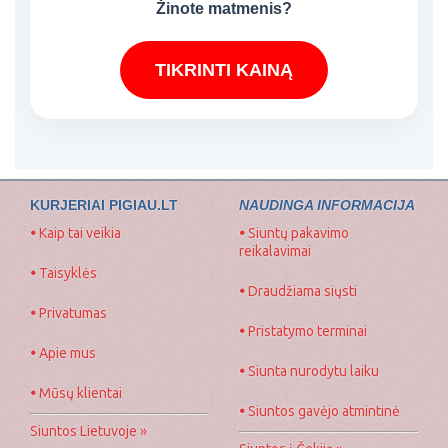
Žinote matmenis?
TIKRINTI KAINĄ
KURJERIAI PIGIAU.LT
NAUDINGA INFORMACIJA
•
Kaip tai veikia
•
Siuntų pakavimo
reikalavimai
•
Taisyklės
•
Draudžiama siųsti
•
Privatumas
•
Pristatymo terminai
•
Apie mus
•
Siunta nurodytu laiku
•
Mūsų klientai
•
Siuntos gavėjo atmintinė
Siuntos Lietuvoje »