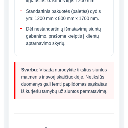
Ilgiausios kraštinės ilgis 1200 mm.
Standartinis pakuotės (paletės) dydis
yra: 1200 mm x 800 mm x 1700 mm.
Dėl nestandartinių išmatavimų siuntų
gabenimo, prašome kreiptis į klientų
aptarnavimo skyrių.
Svarbu:
Visada nurodykite tikslius siuntos
matmenis ir svorį skaičiuoklėje. Netikslūs
duomenys gali lemti papildomas sąskaitas
iš kurjerių tarnybų už siuntos permatavimą.