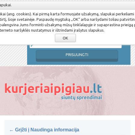
apukai.
Susikurti paskyrą
Pamiršau slaptažodį
pukai (ang. cookies). Kai pirmą karta formuojate užsakymą, slapukai perkeliami
Prisijungimo vardas
tirtį, šioje svetainėje. Paspaudę mygtuką „OK“ arba naršydami toliau patvirtin
 palengvina Jums forminti užsakymą mūsų tinklalapyje ir supaprastina prieigą
terneto naršyklės nustatymus ir ištrindami įrašytus slapukus.
Slaptažodis
OK
PRISIJUNGTI
← Grįžti į Naudinga informacija