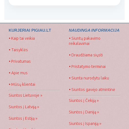
KURJERIAI PIGIAU.LT
NAUDINGA INFORMACIJA
•
Kaip tai veikia
•
Siuntų pakavimo
reikalavimai
•
Taisyklės
•
Draudžiama siųsti
•
Privatumas
•
Pristatymo terminai
•
Apie mus
•
Siunta nurodytu laiku
•
Mūsų klientai
•
Siuntos gavėjo atmintinė
Siuntos Lietuvoje »
Siuntos į Čekiją »
Siuntos į Latviją »
Siuntos į Daniją »
Siuntos į Estiją »
Siuntos į Ispaniją »