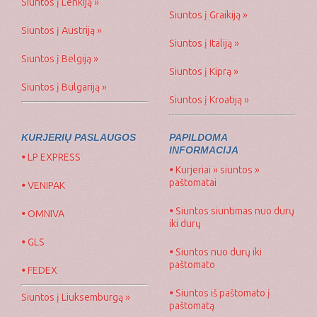
Siuntos į Lenkiją »
Siuntos į Graikiją »
Siuntos į Austriją »
Siuntos į Italiją »
Siuntos į Belgiją »
Siuntos į Kiprą »
Siuntos į Bulgariją »
Siuntos į Kroatiją »
KURJERIŲ PASLAUGOS
PAPILDOMA
INFORMACIJA
•
LP EXPRESS
•
Kurjeriai » siuntos »
paštomatai
•
VENIPAK
•
Siuntos siuntimas nuo durų
•
OMNIVA
iki durų
•
GLS
•
Siuntos nuo durų iki
paštomato
•
FEDEX
•
Siuntos iš paštomato į
Siuntos į Liuksemburgą »
paštomatą