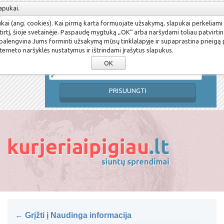
apukai.
Susikurti paskyrą
Pamiršau slaptažodį
pukai (ang. cookies). Kai pirmą karta formuojate užsakymą, slapukai perkeliami
Prisijungimo vardas
tirtį, šioje svetainėje. Paspaudę mygtuką „OK“ arba naršydami toliau patvirtin
 palengvina Jums forminti užsakymą mūsų tinklalapyje ir supaprastina prieigą
terneto naršyklės nustatymus ir ištrindami įrašytus slapukus.
Slaptažodis
OK
PRISIJUNGTI
← Grįžti į Naudinga informacija