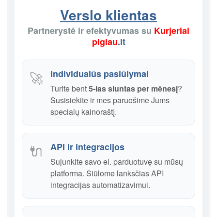
Verslo klientas
Partnerystė ir efektyvumas su
Kurjeriai
pigiau
.lt
Individualūs pasiūlymai
🚀
Turite bent
5-ias siuntas per mėnesį
?
Susisiekite ir mes paruošime Jums
specialų kainoraštį.
API ir integracijos
🔌
Sujunkite savo el. parduotuvę su mūsų
platforma. Siūlome lanksčias API
integracijas automatizavimui.