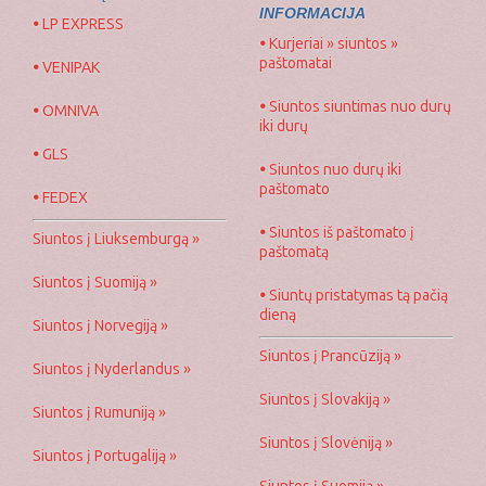
INFORMACIJA
•
LP EXPRESS
•
Kurjeriai » siuntos »
paštomatai
•
VENIPAK
•
Siuntos siuntimas nuo durų
•
OMNIVA
iki durų
•
GLS
•
Siuntos nuo durų iki
paštomato
•
FEDEX
•
Siuntos iš paštomato į
Siuntos į Liuksemburgą »
paštomatą
Siuntos į Suomiją »
•
Siuntų pristatymas tą pačią
dieną
Siuntos į Norvegiją »
Siuntos į Prancūziją »
Siuntos į Nyderlandus »
Siuntos į Slovakiją »
Siuntos į Rumuniją »
Siuntos į Slovėniją »
Siuntos į Portugaliją »