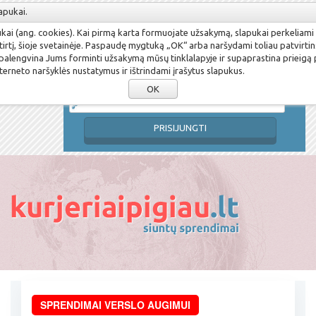
apukai.
Susikurti paskyrą
Pamiršau slaptažodį
pukai (ang. cookies). Kai pirmą karta formuojate užsakymą, slapukai perkeliami
Prisijungimo vardas
tirtį, šioje svetainėje. Paspaudę mygtuką „OK“ arba naršydami toliau patvirtin
 palengvina Jums forminti užsakymą mūsų tinklalapyje ir supaprastina prieigą
terneto naršyklės nustatymus ir ištrindami įrašytus slapukus.
Slaptažodis
OK
PRISIJUNGTI
SPRENDIMAI VERSLO AUGIMUI