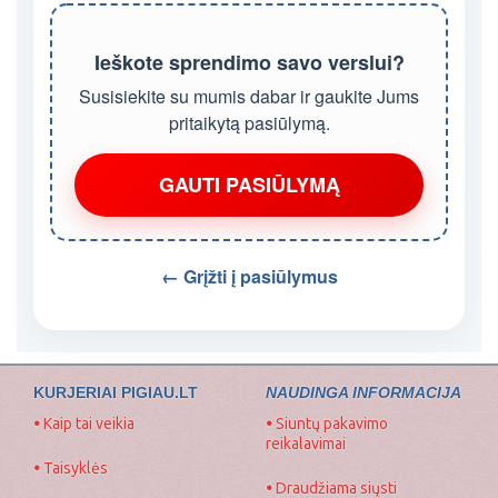
Ieškote sprendimo savo verslui?
Susisiekite su mumis dabar ir gaukite Jums
pritaikytą pasiūlymą.
GAUTI PASIŪLYMĄ
← Grįžti į pasiūlymus
KURJERIAI PIGIAU.LT
NAUDINGA INFORMACIJA
•
Kaip tai veikia
•
Siuntų pakavimo
reikalavimai
•
Taisyklės
•
Draudžiama siųsti